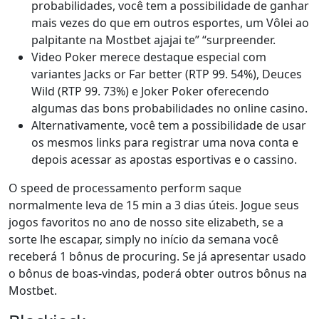
probabilidades, você tem a possibilidade de ganhar
mais vezes do que em outros esportes, um Vôlei ao
palpitante na Mostbet ajajai te” “surpreender.
Video Poker merece destaque especial com
variantes Jacks or Far better (RTP 99. 54%), Deuces
Wild (RTP 99. 73%) e Joker Poker oferecendo
algumas das bons probabilidades no online casino.
Alternativamente, você tem a possibilidade de usar
os mesmos links para registrar uma nova conta e
depois acessar as apostas esportivas e o cassino.
O speed de processamento perform saque
normalmente leva de 15 min a 3 dias úteis. Jogue seus
jogos favoritos no ano de nosso site elizabeth, se a
sorte lhe escapar, simply no início da semana você
receberá 1 bônus de procuring. Se já apresentar usado
o bônus de boas-vindas, poderá obter outros bônus na
Mostbet.