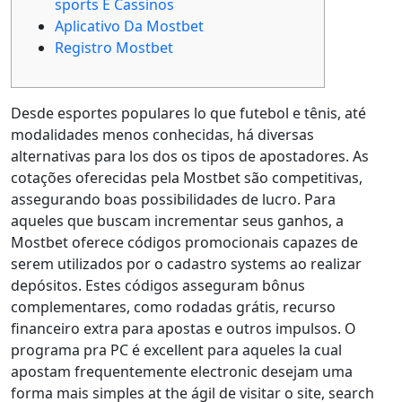
sports E Cassinos
Aplicativo Da Mostbet
Registro Mostbet
Desde esportes populares lo que futebol e tênis, até
modalidades menos conhecidas, há diversas
alternativas para los dos os tipos de apostadores. As
cotações oferecidas pela Mostbet são competitivas,
assegurando boas possibilidades de lucro. Para
aqueles que buscam incrementar seus ganhos, a
Mostbet oferece códigos promocionais capazes de
serem utilizados por o cadastro systems ao realizar
depósitos. Estes códigos asseguram bônus
complementares, como rodadas grátis, recurso
financeiro extra para apostas e outros impulsos. O
programa pra PC é excellent para aqueles la cual
apostam frequentemente electronic desejam uma
forma mais simples at the ágil de visitar o site, search