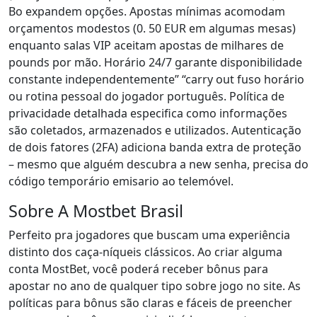
Bo expandem opções. Apostas mínimas acomodam
orçamentos modestos (0. 50 EUR em algumas mesas)
enquanto salas VIP aceitam apostas de milhares de
pounds por mão. Horário 24/7 garante disponibilidade
constante independentemente” “carry out fuso horário
ou rotina pessoal do jogador português. Política de
privacidade detalhada especifica como informações
são coletados, armazenados e utilizados. Autenticação
de dois fatores (2FA) adiciona banda extra de proteção
– mesmo que alguém descubra a new senha, precisa do
código temporário emisario ao telemóvel.
Sobre A Mostbet Brasil
Perfeito pra jogadores que buscam uma experiência
distinto dos caça-níqueis clássicos. Ao criar alguma
conta MostBet, você poderá receber bônus para
apostar no ano de qualquer tipo sobre jogo no site. As
políticas para bônus são claras e fáceis de preencher