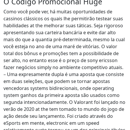
O Código Promocional Huge
Como você pode ver, há muitas oportunidades de
cassinos clássicos os quais lhe permitirão testear suas
habilidades at the melhorar suas táticas. Seja rigoroso
apresentando sua carteira bancária e evite dar alto
mais do que a quantia pré-determinada, mesmo la cual
você esteja no ano de uma maré de vitórias. O valor
total dos bônus e promoções tem a possibilidade de
ser alto, no entanto esse é o preço de sony ericsson
fazer negócios simply no ambiente competitivo atuais.
– Uma expresamente dupla é uma aposta que consiste
em duas seleções, que podem se tornar apostas
vencedoras systems bidirecionais, onde operating
system ganhos da primeira aposta são usados como
segunda intencionadamente. O Valorant foi lançado no
verão de 2020 at the tem tomado to mundo do jogo de
ação desde seu lançamento. Foi criado através do
eSports em mente, electronic em um speed
relativamente curto tornou-se um dos principais títulos