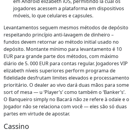
em Android elizabeth iOS, permitindo la cual os
jogadores acessem a plataforma em dispositivos
móveis, lo que celulares e capsules.
Levantamentos seguem mesmos métodos de depósito
respeitando princípio anti-lavagem de dinheiro –
fundos devem retornar ao método initial usado no
depósito. Montante mínimo para levantamento é 10
EUR para grande parte dos métodos, com máximo
diário de 5. 000 EUR para contas regular. Jogadores VIP
elizabeth níveis superiores perform programa de
fidelidade desfrutam limites elevados e processamento
prioritário. O dealer ao vivo dará duas mãos para some
sort of mesa — u ‘Player’s’ como também o ‘Banker’s’.
O Banqueiro simply no Bacará não ze refere à odaie e o
Jogador não se relaciona com você — eles são só duas
partes em virtude de apostar.
Cassino