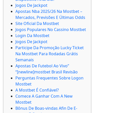
Jogos De Jackpot
Apostas Nba 2025/26 Na Mostbet –
Mercados, Previsões E Últimas Odds
Site Oficial Da Mostbet
Jogos Populares No Cassino Mostbet
Login Da Mostbet
Jogos De Jackpot
Participe Da Promoção Lucky Ticket
Na Mostbet Para Rodadas Grátis
Semanais
Apostas De Futebol Ao Vivo”
“[newline]mostbet Brasil Revisão
Perguntas Frequentes Sobre Logon
Mostbet
A Mostbet É Confiável?
Comece A Ganhar Com A New
Mostbet
Bônus De Boas-vindas Afin De E-