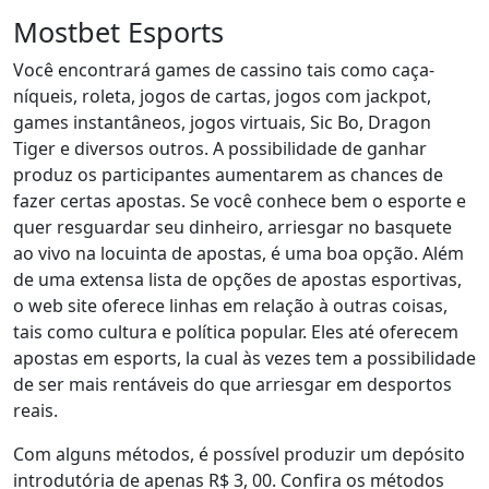
Mostbet Esports
Você encontrará games de cassino tais como caça-
níqueis, roleta, jogos de cartas, jogos com jackpot,
games instantâneos, jogos virtuais, Sic Bo, Dragon
Tiger e diversos outros. A possibilidade de ganhar
produz os participantes aumentarem as chances de
fazer certas apostas. Se você conhece bem o esporte e
quer resguardar seu dinheiro, arriesgar no basquete
ao vivo na locuinta de apostas, é uma boa opção. Além
de uma extensa lista de opções de apostas esportivas,
o web site oferece linhas em relação à outras coisas,
tais como cultura e política popular. Eles até oferecem
apostas em esports, la cual às vezes tem a possibilidade
de ser mais rentáveis do que arriesgar em desportos
reais.
Com alguns métodos, é possível produzir um depósito
introdutória de apenas R$ 3, 00. Confira os métodos