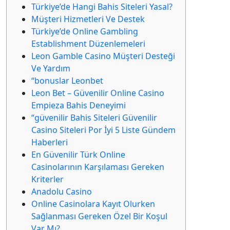
Türkiye’de Hangi Bahis Siteleri Yasal?
Müşteri Hizmetleri Ve Destek
Türkiye’de Online Gambling
Establishment Düzenlemeleri
Leon Gamble Casino Müşteri Desteği
Ve Yardım
“bonuslar Leonbet
Leon Bet – Güvenilir Online Casino
Empieza Bahis Deneyimi
“güvenilir Bahis Siteleri Güvenilir
Casino Siteleri Por İyi 5 Liste Gündem
Haberleri
En Güvenilir Türk Online
Casinolarının Karşılaması Gereken
Kriterler
Anadolu Casino
Online Casinolara Kayıt Olurken
Sağlanması Gereken Özel Bir Koşul
Var Mı?