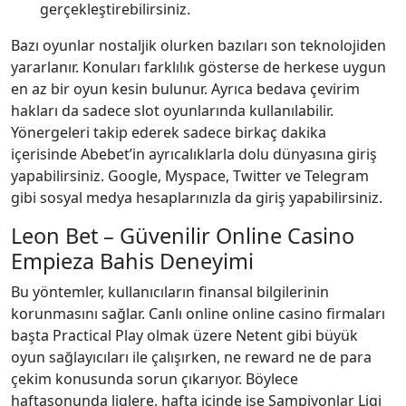
gerçekleştirebilirsiniz.
Bazı oyunlar nostaljik olurken bazıları son teknolojiden
yararlanır. Konuları farklılık gösterse de herkese uygun
en az bir oyun kesin bulunur. Ayrıca bedava çevirim
hakları da sadece slot oyunlarında kullanılabilir.
Yönergeleri takip ederek sadece birkaç dakika
içerisinde Abebet’in ayrıcalıklarla dolu dünyasına giriş
yapabilirsiniz. Google, Myspace, Twitter ve Telegram
gibi sosyal medya hesaplarınızla da giriş yapabilirsiniz.
Leon Bet – Güvenilir Online Casino
Empieza Bahis Deneyimi
Bu yöntemler, kullanıcıların finansal bilgilerinin
korunmasını sağlar. Canlı online online casino firmaları
başta Practical Play olmak üzere Netent gibi büyük
oyun sağlayıcıları ile çalışırken, ne reward ne de para
çekim konusunda sorun çıkarıyor. Böylece
haftasonunda liglere, hafta içinde ise Şampiyonlar Ligi