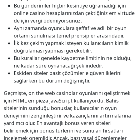
Bu gönderimler hiçbir kesintiye uğramadığı için
online casino hesaplarınızdan çektiğiniz em virtude
de için vergi ödemiyorsunuz.
Aynı zamanda oyunculara şeffaf ve adil bir oyun
ortamı sunulması temel prensipler arasındadır.
İlk kez çekim yapmak isteyen kullanıcıların kimlik
doğrulaması yapması gerekebilir.
Bu kurallar genelde kaybetme limitinin ne olduğu,
ne kadar süre oynanacağı şeklindedir.
Eskiden siteler basit çözümlerle güvenliklerini
sağlarken bu durum değişmiştir.
Geçmişte, on the web casinolar oyunlarını geliştirmek
için HTML empieza JavaScript kullanıyordu. Bahis
sitelerinin sunduğu bonuslar, kullanıcıların oyun
deneyimini zenginleştirir ve kazançlarını artırmalarına
yardımcı olur. En avantajlı bonus veren siteleri
belirlemek için bonus türlerini ve sunulan fırsatları
incelemek önemlidir. Ancak, bazı yasal düzenlemeler