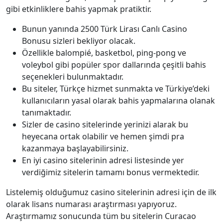
gibi etkinliklere bahis yapmak pratiktir.
Bunun yanında 2500 Türk Lirası Canlı Casino
Bonusu sizleri bekliyor olacak.
Özellikle balompié, basketbol, ping-pong ve
voleybol gibi popüler spor dallarında çeşitli bahis
seçenekleri bulunmaktadır.
Bu siteler, Türkçe hizmet sunmakta ve Türkiye’deki
kullanıcıların yasal olarak bahis yapmalarına olanak
tanımaktadır.
Sizler de casino sitelerinde yerinizi alarak bu
heyecana ortak olabilir ve hemen şimdi pra
kazanmaya başlayabilirsiniz.
En iyi casino sitelerinin adresi listesinde yer
verdiğimiz sitelerin tamamı bonus vermektedir.
Listelemiş olduğumuz casino sitelerinin adresi için de ilk
olarak lisans numarası araştırması yapıyoruz.
Araştırmamız sonucunda tüm bu sitelerin Curacao