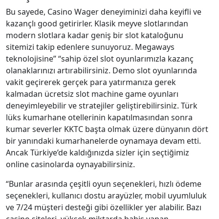
Bu sayede, Casino Wager deneyiminizi daha keyifli ve
kazançlı good getirirler. Klasik meyve slotlarından
modern slotlara kadar geniş bir slot kataloğunu
sitemizi takip edenlere sunuyoruz. Megaways
teknolojisine” “sahip özel slot oyunlarımızla kazanç
olanaklarınızı artırabilirsiniz. Demo slot oyunlarında
vakit geçirerek gerçek para yatırmanıza gerek
kalmadan ücretsiz slot machine game oyunları
deneyimleyebilir ve stratejiler geliştirebilirsiniz. Türk
lüks kumarhane otellerinin kapatılmasından sonra
kumar severler KKTC başta olmak üzere dünyanın dört
bir yanındaki kumarhanelerde oynamaya devam etti.
Ancak Türkiye’de kaldığınızda sizler için seçtiğimiz
online casinolarda oynayabilirsiniz.
“Bunlar arasında çeşitli oyun seçenekleri, hızlı ödeme
seçenekleri, kullanıcı dostu arayüzler, mobil uyumluluk
ve 7/24 müşteri desteği gibi özellikler yer alabilir. Bazı
casino siteleri, yüksek miktarda bahis yapan