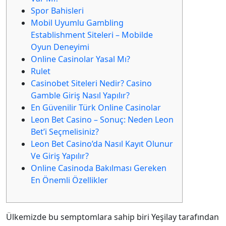
Spor Bahisleri
Mobil Uyumlu Gambling
Establishment Siteleri – Mobilde
Oyun Deneyimi
Online Casinolar Yasal Mı?
Rulet
Casinobet Siteleri Nedir? Casino
Gamble Giriş Nasıl Yapılır?
En Güvenilir Türk Online Casinolar
Leon Bet Casino – Sonuç: Neden Leon
Bet’i Seçmelisiniz?
Leon Bet Casino’da Nasıl Kayıt Olunur
Ve Giriş Yapılır?
Online Casinoda Bakılması Gereken
En Önemli Özellikler
Ülkemizde bu semptomlara sahip biri Yeşilay tarafından