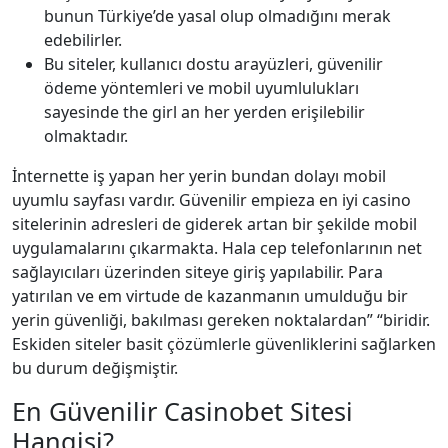
bunun Türkiye’de yasal olup olmadığını merak
edebilirler.
Bu siteler, kullanıcı dostu arayüzleri, güvenilir
ödeme yöntemleri ve mobil uyumlulukları
sayesinde the girl an her yerden erişilebilir
olmaktadır.
İnternette iş yapan her yerin bundan dolayı mobil
uyumlu sayfası vardır. Güvenilir empieza en iyi casino
sitelerinin adresleri de giderek artan bir şekilde mobil
uygulamalarını çıkarmakta. Hala cep telefonlarının net
sağlayıcıları üzerinden siteye giriş yapılabilir. Para
yatırılan ve em virtude de kazanmanın umulduğu bir
yerin güvenliği, bakılması gereken noktalardan” “biridir.
Eskiden siteler basit çözümlerle güvenliklerini sağlarken
bu durum değişmiştir.
En Güvenilir Casinobet Sitesi
Hangisi?