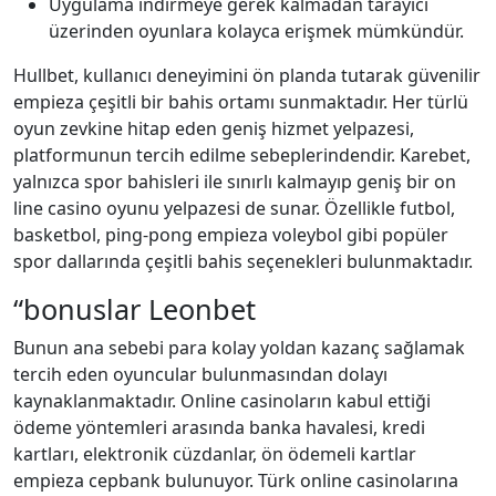
Uygulama indirmeye gerek kalmadan tarayıcı
üzerinden oyunlara kolayca erişmek mümkündür.
Hullbet, kullanıcı deneyimini ön planda tutarak güvenilir
empieza çeşitli bir bahis ortamı sunmaktadır. Her türlü
oyun zevkine hitap eden geniş hizmet yelpazesi,
platformunun tercih edilme sebeplerindendir. Karebet,
yalnızca spor bahisleri ile sınırlı kalmayıp geniş bir on
line casino oyunu yelpazesi de sunar. Özellikle futbol,
basketbol, ping-pong empieza voleybol gibi popüler
spor dallarında çeşitli bahis seçenekleri bulunmaktadır.
“bonuslar Leonbet
Bunun ana sebebi para kolay yoldan kazanç sağlamak
tercih eden oyuncular bulunmasından dolayı
kaynaklanmaktadır. Online casinoların kabul ettiği
ödeme yöntemleri arasında banka havalesi, kredi
kartları, elektronik cüzdanlar, ön ödemeli kartlar
empieza cepbank bulunuyor. Türk online casinolarına