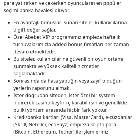
para yatırırken ve çekerken oyuncuların en popüler
seçimi banka havalesi oluyor.
En avantajlı bonusları sunan siteler, kullanıcılarına
tilgift değer sağlar.
Özel Abebet VIP programımız empieza haftalık
turnuvalarımızla added bonus fırsatları her zaman
devam etmektedir.
Bu siteler, kullanıcılarına güvenli bir oyun ortamı
sunmakta ve yüksek kaliteli hizmetler
sağlamaktadır.
Sonrasında da hata yaptığın veya zayıf olduğun
yerlerin raporunu almak.
İster doğrudan siteden, ister özel bir system
indirerek casino keyfini çıkarabilirsin ve genellikle
bu iki yöntem arasında hiçbir fark yoktur.
Kredi/banka kartları (Visa, MasterCard), e-cüzdanlar
(Skrill, Neteller, ecoPayz) empieza kripto para
(Bitcoin, Ethereum, Tether) ile işlemlerinizi