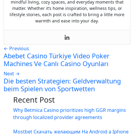
mindful living, cozy spaces, and everyday moments that
matter. Whether it’s home inspiration, wellness tips, or
lifestyle stories, each post is crafted to bring a little more
warmth and ease into your day.
←
Previous
Abebet Casino Türkiye Video Poker
Machines Ve Canlı Casino Oyunları
Next
→
Die besten Strategien: Geldverwaltung
beim Spielen von Sportwetten
Recent Post
Why Betmica Casino prioritizes high GGR margins
through localized provider agreements
Mostbet Скачать желающим На Android а Iphone