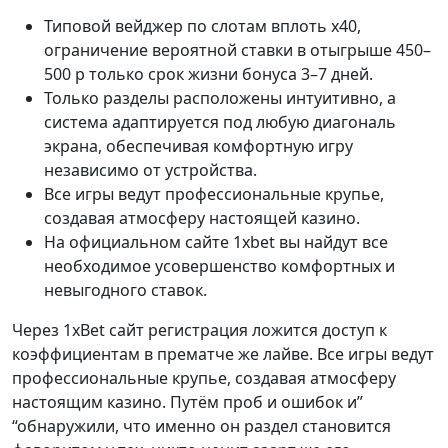
Типовой вейджер по слотам вплоть x40,
ограничение вероятной ставки в отыгрыше 450–
500 р только срок жизни бонуса 3–7 дней.
Только разделы расположены интуитивно, а
система адаптируется под любую диагональ
экрана, обеспечивая комфортную игру
независимо от устройства.
Все игры ведут профессиональные крупье,
создавая атмосферу настоящей казино.
На официальном сайте 1xbet вы найдут все
необходимое усовершенство комфортных и
невыгодного ставок.
Через 1xBet сайт регистрация ложится доступ к
коэффициентам в прематче же лайве. Все игры ведут
профессиональные крупье, создавая атмосферу
настоящим казино. Путём проб и ошибок и”
“обнаружили, что именно он раздел становится