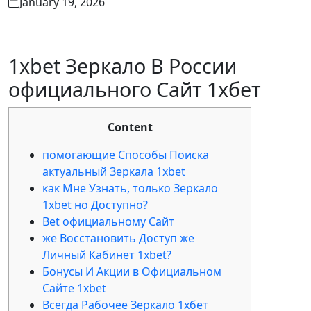
January 19, 2026
1xbet Зеркало В России
официального Сайт 1хбет
Content
помогающие Способы Поиска
актуальный Зеркала 1xbet
как Мне Узнать, только Зеркало
1xbet но Доступно?
Bet официальному Сайт
же Восстановить Доступ же
Личный Кабинет 1xbet?
Бонусы И Акции в Официальном
Сайте 1xbet
Всегда Рабочее Зеркало 1хбет