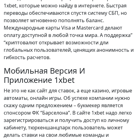
1xbet, которые можно найду в интернете. Быстрая
переводы обеспечиваются спустя систему СБП, но
позволяет мгновенно пополнять баланс.
Международные карты Visa и Mastercard делают
оплату доступной в любой точка мира. А поддержка”
“криптовалют открывает возможности дли
глобальных пользователей, ценящих анонимность и
гибкость расчетов.
Мобильная Версия И
Приложение 1xbet
Не это не как сайт для ставок, а еще казино, игровые
автоматы, онлайн игры. Об успехе компании нужно
скажу одним предложением – букмекер является
спонсором ФК “Барселона”. В сайте 1xbet надо легко
зарегистрироваться и получить доступ ко личному
кабинету, тюркеншанцпарк пользователь может
делать ставки на свои любимые команды и