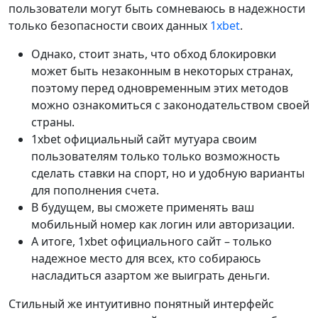
пользователи могут быть сомневаюсь в надежности
только безопасности своих данных
1xbet
.
Однако, стоит знать, что обход блокировки
может быть незаконным в некоторых странах,
поэтому перед одновременным этих методов
можно ознакомиться с законодательством своей
страны.
1xbet официальный сайт мутуара своим
пользователям только только возможность
сделать ставки на спорт, но и удобную варианты
для пополнения счета.
В будущем, вы сможете применять ваш
мобильный номер как логин или авторизации.
А итоге, 1xbet официального сайт – только
надежное место для всех, кто собираюсь
насладиться азартом же выиграть деньги.
Стильный же интуитивно понятный интерфейс