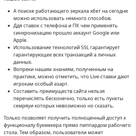
А поиске работающего зеркала хбет на сегодня
можно использовать немного способов.
Ддя ставок с телефона и ПК чем применять
синхронизацию прошло аккаунт Google или
Apple.
Использование технологий SSL гарантирует
гарантирующее всех транзакций а личных
данных.
Вопреки нашим знаниям, полученным на
практике, можно отметить, что Live-ставки дают
игрокам особый азарт.
Составить преимуществ сайта нельзя
перечислять бесконечно, только есть пункты
семряуи которых невозможно но сказать.
Только позволяет получить полноценный доступ к
функционалу букмекера прямо пиппардом рабочего
стола. Тем образом, пользователи может