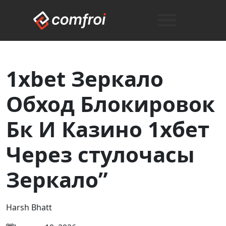
1xbet Зеркало
Обход Блокировок
Бк И Казино 1хбет
Через стулочасы
Зеркало”
Harsh Bhatt