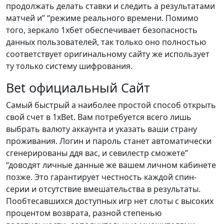
продолжать делать ставки и следить а результатами
матчей и” “режиме реального времени. Помимо
того, зеркало 1хбет обеспечивает безопасность
данных пользователей, так только оно полностью
соответствует оригинальному сайту же использует
ту только систему шифрования.
Bet официальный Сайт
Самый быстрый а наиболее простой способ открыть
свой счет в 1xBet. Вам потребуется всего лишь
выбрать валюту аккаунта и указать ваши страну
проживания. Логин и пароль станет автоматически
сгенерированы ддя вас, и севилестр сможете”
“доводят личные данные же вашем личном кабинете
позже. Это гарантирует честность каждой спин-
серии и отсутствие вмешательства в результаты.
Пообтесавшихся доступных игр нет слоты с высоких
процентом возврата, разной степенью