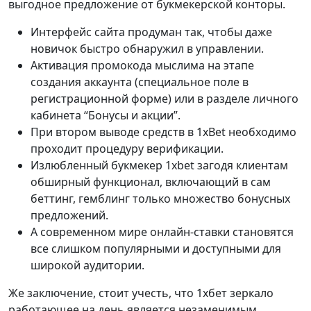
выгодное предложение от букмекерской конторы.
Интерфейс сайта продуман так, чтобы даже
новичок быстро обнаружил в управлении.
Активация промокода мыслима на этапе
создания аккаунта (специальное поле в
регистрационной форме) или в разделе личного
кабинета “Бонусы и акции”.
При втором выводе средств в 1xBet необходимо
проходит процедуру верификации.
Излюбленный букмекер 1xbet загодя клиентам
обширный функционал, включающий в сам
беттинг, гемблинг только множество бонусных
предложений.
А современном мире онлайн-ставки становятся
все слишком популярными и доступными для
широкой аудитории.
Же заключение, стоит учесть, что 1хбет зеркало
работающее на день является незаменимым