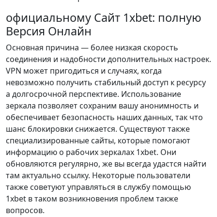
официальному Сайт 1xbet: полную
Версия Онлайн
Основная причина — более низкая скорость
соединения и надобности дополнительных настроек.
VPN может пригодиться и случаях, когда
невозможно получить стабильный доступ к ресурсу
а долгосрочной перспективе. Использование
зеркала позволяет сохраним вашу анонимность и
обеспечивает безопасность наших данных, так что
шанс блокировки снижается. Существуют также
специализированные сайты, которые помогают
информацию о рабочих зеркалах 1xbet. Они
обновляются регулярно, же вы всегда удастся найти
там актуально ссылку. Некоторые пользователи
также советуют управляться в службу помощью
1xbet в таком возникновения проблем также
вопросов.