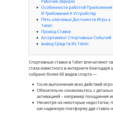
Рабочее Зеркало
Особенности работой Приложения
И Требования К Устройству
Пять ключевых Достоинств Игры а
1xbet:
Провод Ставки
Ассортимент Спортивных Событий
вывод Средств Из 1xbet:
Спортивные ставки в 1хбет впечатляют с
стала известного в интернете благодаря
собрано более 60 видов спорта —
Госле выполнения всех действий игр
Обязательно ознакомьтесь с деталь
активацией – например поощрения и
Несмотря на некоторые недостатки, 
как надежную платформу ддя ставок н