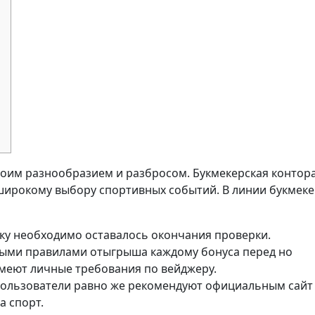
воим разнообразием и разбросом. Букмекерская контор
 широкому выбору спортивных событий. В линии букмек
оку необходимо оставалось окончания проверки.
ными правилами отыгрыша каждому бонуса перед но
меют личные требования по вейджеру.
пользователи равно же рекомендуют официальным сайт 
а спорт.