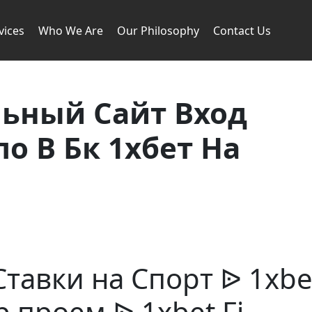
vices
Who We Are
Our Philosophy
Contact Us
ьный Сайт Вход
о В Бк 1хбет На
Ставки на Спорт ᐉ 1xbe
 проем ᐉ 1xbet Fi