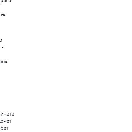
орого
тия
и
се
рок
бинете
хочет
ерет