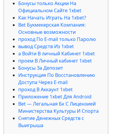
Бонусы только Акции На
Официальном Сайте 1xbet
Как Начать Играть На 1xbet?
Bet Букмекерская Компания:
Основные возможности
проход По E-mail только Паролю
вывод Средств Из 1xbet
а Войти В личный Кабинет 1xbet
проем В Личный кабинет 1xbet
Бонусы За Депозит
Инструкция По Восстановлению
Доступа Через E-mail
проход В Аккаунт 1xbet
Приложение 1xbet Для Android
Bet — Легальная Бк С Лицензией
Министерства Культуры И Спорта
Снятие Денежных Средств с
Выигрыша