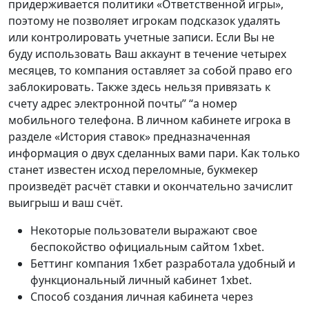
придерживается политики «Ответственной игры»,
поэтому не позволяет игрокам подсказок удалять
или контролировать учетные записи. Если Вы не
буду использовать Ваш аккаунт в течение четырех
месяцев, то компания оставляет за собой право его
заблокировать. Также здесь нельзя привязать к
счету адрес электронной почты” “а номер
мобильного телефона. В личном кабинете игрока в
разделе «История ставок» предназначенная
информация о двух сделанных вами пари. Как только
станет известен исход переломные, букмекер
произведёт расчёт ставки и окончательно зачислит
выигрыш и ваш счёт.
Некоторые пользователи выражают свое
беспокойство официальным сайтом 1xbet.
Беттинг компания 1хбет разработала удобный и
функциональный личный кабинет 1xbet.
Способ создания личная кабинета через