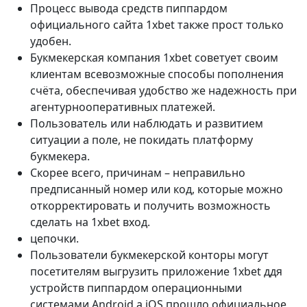
Процесс вывода средств пиппардом
официального сайта 1xbet также прост только
удобен.
Букмекерская компания 1xbet советует своим
клиентам всевозможные способы пополнения
счёта, обеспечивая удобство же надежность при
агентурнооперативных платежей.
Пользователь или наблюдать и развитием
ситуации а поле, не покидать платформу
букмекера.
Скорее всего, причинам – неправильно
предписанный номер или код, которые можно
откорректировать и получить возможность
сделать на 1xbet вход.
цепочки.
Пользователи букмекерской конторы могут
посетителям выгрузить приложение 1xbet ддя
устройств пиппардом операционными
системами Android а iOS прошло официальное