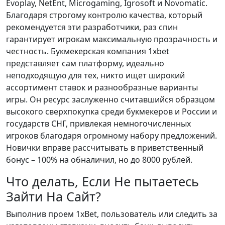
Evoplay, NetEnt, Microgaming, Igrosoft и Novomatic.
Благодаря строгому контролю качества, который
рекомендуется эти разработчики, раз спин
гарантирует игрокам максимальную прозрачность и
честность. Букмекерская компания 1xbet
представляет сам платформу, идеально
неподходящую для тех, никто ищет широкий
ассортимент ставок и разнообразные варианты
игры. Он ресурс заслуженно считавшийся образцом
высокого сверхпокупка среди букмекеров и России и
государств СНГ, привлекая немногочисленных
игроков благодаря огромному набору предложений.
Новички вправе рассчитывать в приветственный
бонус – 100% на обналичил, но до 8000 рублей.
Что делать, Если Не пытаетесь
Зайти На Сайт?
Выполнив проем 1xBet, пользователь или следить за