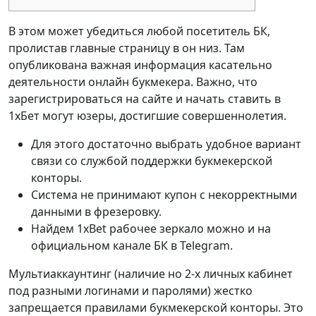
В этом может убедиться любой посетитель БК,
пролистав главные страницу в он низ. Там
опубликована важная информация касательно
деятельности онлайн букмекера. Важно, что
зарегистрироваться на сайте и начать ставить в
1хБет могут юзеры, достигшие совершеннолетия.
Для этого достаточно выбрать удобное вариант
связи со службой поддержки букмекерской
конторы.
Система не принимают купон с некорректными
данными в фрезеровку.
Найдем 1xBet рабочее зеркало можно и на
официальном канале БК в Telegram.
Мультиаккаунтинг (наличие но 2-х личных кабинет
под разными логинами и паролями) жестко
запрещается правилами букмекерской конторы. Это