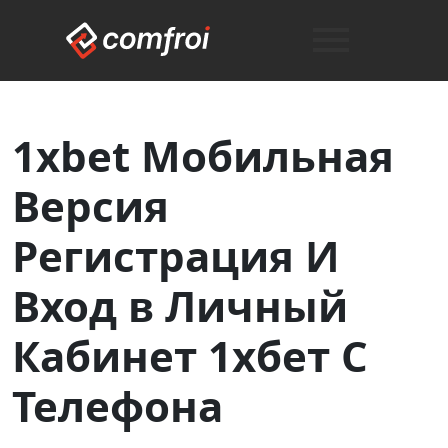
1xbet Мобильная
Версия
Регистрация И
Вход в Личный
Кабинет 1хбет С
Телефона