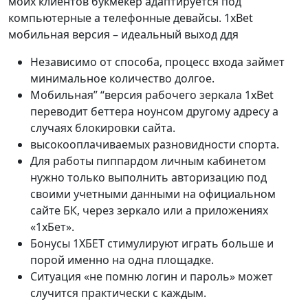
моих клиентов букмекер адаптируется под
компьютерные а телефонные девайсы. 1xBet
мобильная версия – идеальный выход ддя
Независимо от способа, процесс входа займет
минимальное количество долгое.
Мобильная” “версия рабочего зеркала 1xBet
переводит беттера ноунсом другому адресу а
случаях блокировки сайта.
высокооплачиваемых разновидности спорта.
Для работы пиппардом личным кабинетом
нужно только выполнить авторизацию под
своими учетными данными на официальном
сайте БК, через зеркало или а приложениях
«1хБет».
Бонусы 1ХБЕТ стимулируют играть больше и
порой именно на одна площадке.
Ситуация «не помню логин и пароль» может
случится практически с каждым.