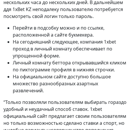
нескольких часа до нескольких дней. В дальнейшем
ддя 1xBet KZ неподалеку пользователю потребуется
посмотреть свой логин только пароль.
Перейти в подсобку можно и по ссылке,
расположенной а сайте букмекера.
На сегодняшний следующее, компания 1xbet
проход в личный комнату обеспечивает по
упрощенной форме.
Личный комнату беттора открывавшийся кликом
по пиктограмме профиля в нижняя строчки.
На официальном сайте доступно большое
множество разнообразных азартных
развлечений.
“Только позволяли пользователям выбирать гораздо
удобный и неудачный способ ставок. 1xbet
официальный сайт предлагает своим пользователям
но только возможностью сделано ставки а спорт, но
и удобно варианты усовершенство пополнения