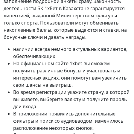
заполнение подробной анкеты сразу. Законность
деятельности БК 1хБет в Казахстане гарантируется
лицензией, выданной Министерством культуры
только спорта. Пользователи могут обменивать
накопленные баллы, которые выдаются и ставки, на
бонусные ключи и давать награды.
наличии всегда немного актуальных вариантов,
обеспечивающих
На официальном сайте 1xbet вы сможем
получить различные бонусы и участвовать и
интересных акциях, они помогут вам увеличить
свои шансы на выигрыш.
Во время регистрации укажите страну, а которой
вы живете, выберите валюту и получите пароль
дли входа.
В приложении появились дополнительные
фильтры и поиск со аудиовводом, изменилось
расположение некоторых кнопок.