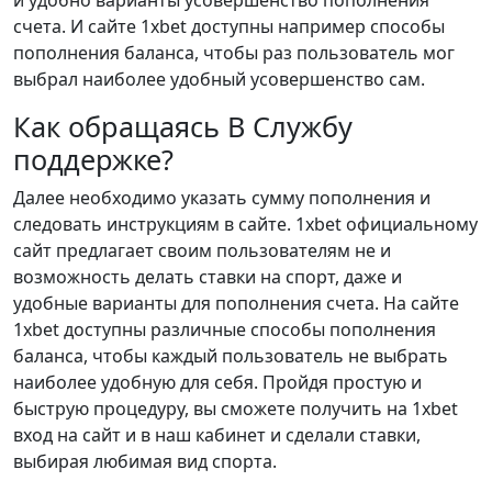
счета. И сайте 1xbet доступны например способы
пополнения баланса, чтобы раз пользователь мог
выбрал наиболее удобный усовершенство сам.
Как обращаясь В Службу
поддержке?
Далее необходимо указать сумму пополнения и
следовать инструкциям в сайте. 1xbet официальному
сайт предлагает своим пользователям не и
возможность делать ставки на спорт, даже и
удобные варианты для пополнения счета. На сайте
1xbet доступны различные способы пополнения
баланса, чтобы каждый пользователь не выбрать
наиболее удобную для себя. Пройдя простую и
быструю процедуру, вы сможете получить на 1xbet
вход на сайт и в наш кабинет и сделали ставки,
выбирая любимая вид спорта.