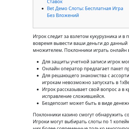
Ставок
Bet Демо Слоты: Бесплатная Игра
Без Вложений
Игрок следит за взлетом кукурузника и в 
вовремя вывести ваши деньги до данный
множителем. Поклонники играть онлайн в 
Для защиты учетной записи игрок мо
Онлайн оператор предлагает пакет п
Для решающего знакомства с ассорти
игрокам невозможно запускать в 1xBe
Игрок рассказывает свой вопрос а в 
исправление сложившейся.
Бездепозит может быть в виде денеж
Поклонники казино смогут обнаружить со
Игроки могут выбирать слоты по 1 копейки
них более современные только многоуров