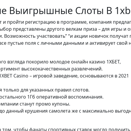
ые Выигрышные Слоты В 1xb
ет и пройти регистрацию в программе, компания предла
ыбор представлены другого велкам приза – для игры и 
и. Возможность участвовать” “и акции новичок получат 
 все пустые поля с личными данными и активирует свой
го взгляда покорило молодое онлайн казино 1ХБЕТ,
ртимент высококачественных развлечений.
XBET Casino – игровой заведение, основываются в 2021
я только для указанных правил слотов.
и остального 1Гб оперативной воспоминания.
омпании станут промо купоны.
до данный крушения самолета же с максимально выгод
 том, чтобы фанаты спортивных ставок могло получить