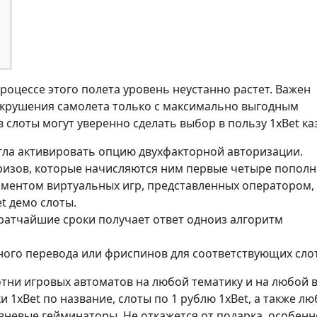
процессе этого полета уровень неустанно растет. Важен
 крушения самолета только с максимально выгодным
слоты могут уверенно сделать выбор в пользу 1xBet ка
гла активировать опцию двухфакторной авторизации.
ризов, которые начисляются ним первые четыре пополн
ментом виртуальных игр, представленных оператором,
t демо слоты.
кратчайшие сроки получает ответ одноиз алгоритм
ного перевода или фриспинов для соответствующих сло
тни игровых автоматов на любой тематику и на любой в
 1xBet по название, слоты по 1 рублю 1xBet, а также л
невые гейминаторы. Не откажется от подарка, особенн