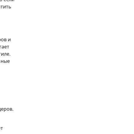
атить
ров и
гает
тиле.
ьные
деров.
ет