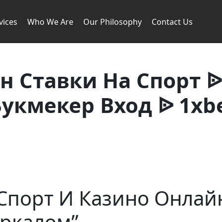
vices
Who We Are
Our Philosophy
Contact Us
н Ставки На Спорт ᐉ
Букмекер Вход ᐉ 1xb
 Спорт И Казино Онлай
еркалом”