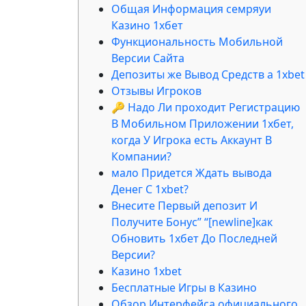
Общая Информация семряуи
Казино 1хбет
Функциональность Мобильной
Версии Сайта
Депозиты же Вывод Средств а 1xbet
Отзывы Игроков
🔑 Надо Ли проходит Регистрацию
В Мобильном Приложении 1хбет,
когда У Игрока есть Аккаунт В
Компании?
мало Придется Ждать вывода
Денег С 1xbet?
Внесите Первый депозит И
Получите Бонус” “[newline]как
Обновить 1хбет До Последней
Версии?
Казино 1xbet
Бесплатные Игры в Казино
Обзор Интерфейса официального