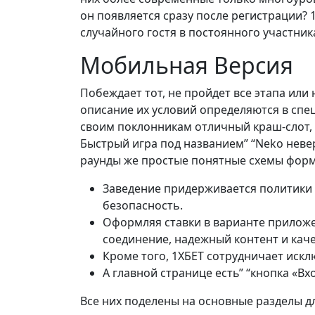
он появляется сразу после регистрации? 
случайного гостя в постоянного участник
Мобильная Версия
Побеждает тот, не пройдет все этапа или
описание их условий определяются в спе
своим поклонникам отличный краш-слот, 
Быстрый игра под названием” “Neko неве
раунды же простые понятные схемы форм
Заведение придерживается политики 
безопасность.
Оформляя ставки в варианте приложе
соединение, надежный контент и кач
Кроме того, 1ХБЕТ сотрудничает ис
А главной странице есть” “кнопка «Вх
Все них поделены на основные разделы д