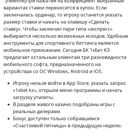
“[newline]При нажатии на коэффициент выбранный
вариантах ставки переносится в купон. Если
заключалась ординар, то игроку останется указать
размер ставки и нажать на клавишу «Сделать
ставку». Чтобы заключил пари типа «экспресс»
выбирается несколько возможных исходов. Удобным
инструменты для спортивного беттинга является
мобильное приложение. Сегодня БК 1хБет КЗ
предлагает остальным клиентам три разновидности
мобильного софта, предназначенного на
устройствах со ОС Windows, Android и iOS.
Игроку нельзя войти в App Store, указать запрос
«1xbet kz», открыли меню программы и начать
загрузку утилиты.
В разделе живого казино подобраны игры с
реальных дилерами.
Бонус доступен только собравшимся
«Счастливой пятницы» в предыдущую неделю.