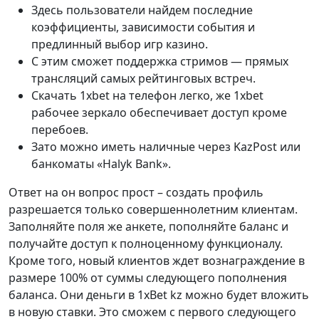
Здесь пользователи найдем последние
коэффициенты, зависимости события и
предлинный выбор игр казино.
С этим сможет поддержка стримов — прямых
трансляций самых рейтинговых встреч.
Скачать 1xbet на телефон легко, же 1xbet
рабочее зеркало обеспечивает доступ кроме
перебоев.
Зато можно иметь наличные через KazPost или
банкоматы «Halyk Bank».
Ответ на он вопрос прост – создать профиль
разрешается только совершеннолетним клиентам.
Заполняйте поля же анкете, пополняйте баланс и
получайте доступ к полноценному функционалу.
Кроме того, новый клиентов ждет вознаграждение в
размере 100% от суммы следующего пополнения
баланса. Они деньги в 1xBet kz можно будет вложить
в новую ставки. Это сможем с первого следующего