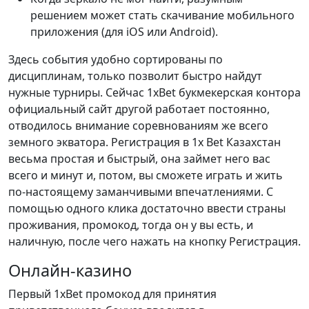
решением может стать скачивание мобильного
приложения (для iOS или Android).
Здесь события удобно сортированы по
дисциплинам, только позволит быстро найдут
нужные турниры. Сейчас 1xBet букмекерская контора
официальный сайт другой работает постоянно,
отводилось внимание соревнованиям же всего
земного экватора. Регистрация в 1x Bet Казахстан
весьма простая и быстрый, она займет него вас
всего и минут и, потом, вы сможете играть и жить
по-настоящему заманчивыми впечатлениями. С
помощью одного клика достаточно ввести страны
проживания, промокод, тогда он у вы есть, и
наличную, после чего нажать на кнопку Регистрация.
Онлайн-казино
Первый 1xBet промокод для принятия