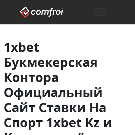
1xbet
Букмекерская
Контора
Официальный
Сайт Ставки На
Спорт 1xbet Kz и