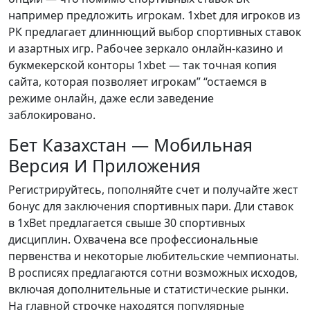
например предложить игрокам. 1xbet для игроков из
РК предлагает длиннющий выбор спортивных ставок
и азартных игр. Рабочее зеркало онлайн-казино и
букмекерской конторы 1xbet — так точная копия
сайта, которая позволяет игрокам” “остаемся в
режиме онлайн, даже если заведение
заблокировано.
Бет Казахстан — Мобильная
Версия И Приложения
Регистрируйтесь, пополняйте счет и получайте жест
бонус для заключения спортивных пари. Дли ставок
в 1xBet предлагается свыше 30 спортивных
дисциплин. Охвачена все профессиональные
первенства и некоторые любительские чемпионаты.
В росписях предлагаются сотни возможных исходов,
включая дополнительные и статистические рынки.
На главной строчке находятся популярные