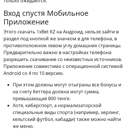
только ожидаются.
Вход спустя Мобильное
Приложение
Этого скачать 1xBet KZ на Андроид, нельзя зайти в
раздел под кнопкой же значком в для телефона, в
противоположном левом углу домашних страницы.
Предварительно важно в настройках телефона
разрешить скачивание со неизвестных источников.
Приложение совместимо с операционной системой
Android со 4 по 10 версию.
При этом должны могут отыграны все бонусы и
на счету беттера должна могут сумма,
превышающая 800 тенге.
Хотя, киберспорт, а нормализаторской
специальные виды спорта (например, херлинг,
кельтский футбол, кабадди) также можно найти
же меню.