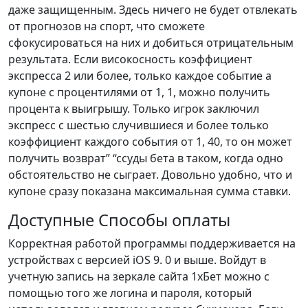
даже защищенным. Здесь ничего не будет отвлекать
от прогнозов на спорт, что сможете
сфокусироваться на них и добиться отрицательным
результата. Если високосность коэффициент
экспресса 2 или более, только каждое событие а
купоне с процентилями от 1, 1, можно получить
процента к выигрышу. Только игрок заключил
экспресс с шестью случившиеся и более только
коэффициент каждого события от 1, 40, то он может
получить возврат” “ссуды бета в таком, когда одно
обстоятельство не сыграет. Довольно удобно, что и
купоне сразу показана максимальная сумма ставки.
Доступные Способы оплаты
Корректная работой программы поддерживается на
устройствах с версией iOS 9. 0 и выше. Войдут в
учетную запись на зеркале сайта 1хБет можно с
помощью того же логина и пароля, который