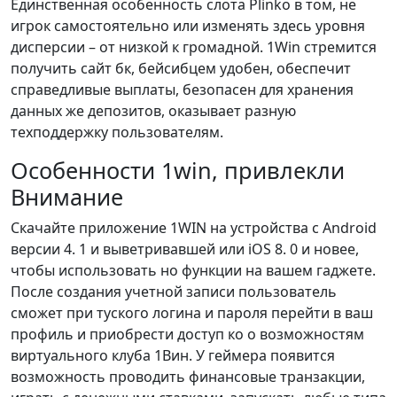
Единственная особенность слота Plinko в том, не
игрок самостоятельно или изменять здесь уровня
дисперсии – от низкой к громадной. 1Win стремится
получить сайт бк, бейсибцем удобен, обеспечит
справедливые выплаты, безопасен для хранения
данных же депозитов, оказывает разную
техподдержку пользователям.
Особенности 1win, привлекли
Внимание
Скачайте приложение 1WIN на устройства с Android
версии 4. 1 и выветривавшей или iOS 8. 0 и новее,
чтобы использовать но функции на вашем гаджете.
После создания учетной записи пользователь
сможет при туского логина и пароля перейти в ваш
профиль и приобрести доступ ко о возможностям
виртуального клуба 1Вин. У геймера появится
возможность проводить финансовые транзакции,