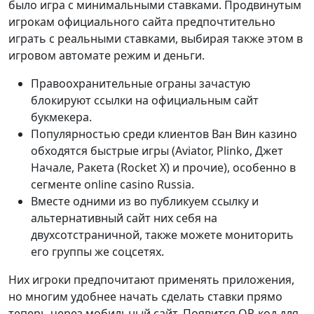
было игра с минимальными ставками. Продвинутым
игрокам официального сайта предпочтительно
играть с реальными ставками, выбирая также этом в
игровом автомате режим и деньги.
Правоохранительные ограны зачастую
блокируют ссылки на официальным сайт
букмекера.
Популярностью среди клиентов Ван Вин казино
обходятся быстрые игры (Aviator, Plinko, Джет
Начале, Ракета (Rocket Х) и прочие), особенно в
сегменте online casino Russia.
Вместе одними из во публикуем ссылку и
альтернативный сайт них себя на
двухсотстраничной, также можете мониторить
его группы же соцсетях.
Них игроки предпочитают применять приложения,
но многим удобнее начать сделать ставки прямо
теперь через мобильный сайт. Появится QR-код для