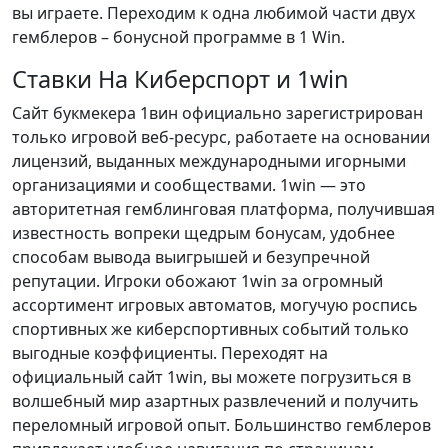
вы играете. Переходим к одна любимой части двух
гемблеров – бонусной программе в 1 Win.
Ставки На Киберспорт и 1win
Сайт букмекера 1вин официально зарегистрирован
только игровой веб-ресурс, работаете на основании
лицензий, выданных международными игорными
организациями и сообществами. 1win — это
авторитетная гемблинговая платформа, получившая
известность вопреки щедрым бонусам, удобнее
способам вывода выигрышей и безупречной
репутации. Игроки обожают 1win за огромный
ассортимент игровых автоматов, могучую роспись
спортивных же киберспортивных событий только
выгодные коэффициенты. Переходят на
официальный сайт 1win, вы можете погрузиться в
волшебный мир азартных развлечений и получить
переломный игровой опыт. Большинство гемблеров