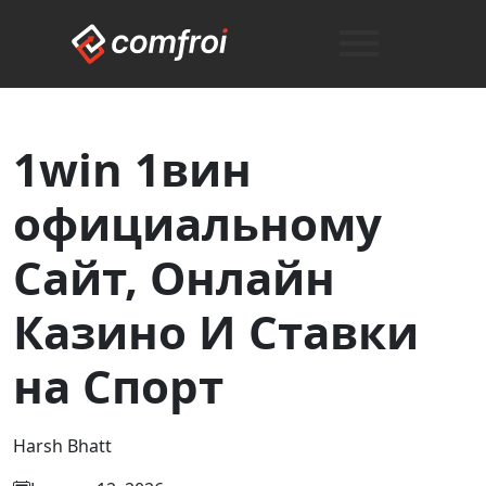
1win 1вин
официальному
Сайт, Онлайн
Казино И Ставки
на Спорт
Harsh Bhatt