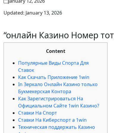
January 12, 2026
Updated: January 13, 2026
“онлайн Казино Номер тот
Content
Популярные Виды Спорта Для
Ставок
Как Скачать Приложение 1win
In Зеркало Онлайн Казино только
Букмекерская Контора
Как Зарегистрироваться На
Официальном Сайте 1win Казино?
Ставки На Спорт
Ставки На Киберспорт а 1win
Техническая поддержать Казино