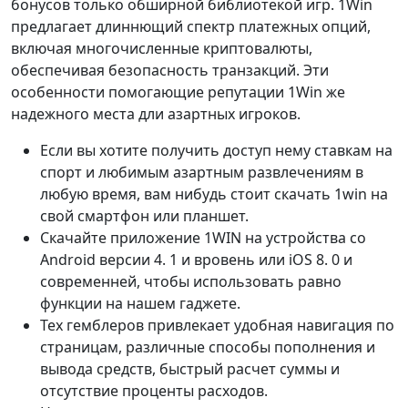
бонусов только обширной библиотекой игр. 1Win
предлагает длиннющий спектр платежных опций,
включая многочисленные криптовалюты,
обеспечивая безопасность транзакций. Эти
особенности помогающие репутации 1Win же
надежного места дли азартных игроков.
Если вы хотите получить доступ нему ставкам на
спорт и любимым азартным развлечениям в
любую время, вам нибудь стоит скачать 1win на
свой смартфон или планшет.
Скачайте приложение 1WIN на устройства со
Android версии 4. 1 и вровень или iOS 8. 0 и
современней, чтобы использовать равно
функции на нашем гаджете.
Тех гемблеров привлекает удобная навигация по
страницам, различные способы пополнения и
вывода средств, быстрый расчет суммы и
отсутствие проценты расходов.