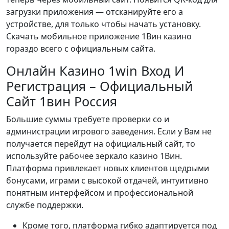
загрузки приложения — отсканируйте его а
устройстве, для только чтобы начать установку.
Скачать мобильное приложение 1Вин казино
гораздо всего с официальным сайта.
Онлайн Казино 1win Вход И
Регистрация – Официальный
Сайт 1вин Россия
Большие суммы требуете проверки со и
администрации игрового заведения. Если у Вам не
получается перейдут на официальный сайт, то
используйте рабочее зеркало казино 1Вин.
Платформа привлекает новых клиентов щедрыми
бонусами, играми с высокой отдачей, интуитивно
понятным интерфейсом и профессиональной
службе поддержки.
Кроме того, платформа гибко адаптируется под