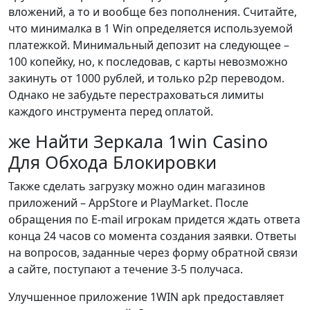
вложений, а то и вообще без пополнения. Считайте,
что минималка в 1 Win определяется используемой
платежкой. Минимальный депозит на следующее –
100 копейку, но, к последовав, с карты невозможно
закинуть от 1000 рублей, и только p2p переводом.
Однако не забудьте перестраховаться лимиты
каждого инструмента перед оплатой.
же Найти Зеркала 1win Casino
Для Обхода Блокировки
Также сделать загрузку можно один магазинов
приложений – AppStore и PlayMarket. После
обращения по E-mail игрокам придется ждать ответа
конца 24 часов со момента создания заявки. Ответы
на вопросов, заданные через форму обратной связи
а сайте, поступают а течение 3-5 получаса.
Улучшенное приложение 1WIN apk предоставляет