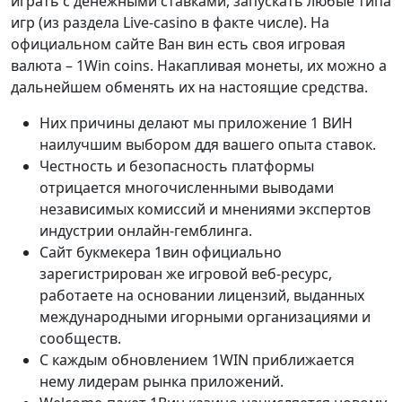
играть с денежными ставками, запускать любые типа
игр (из раздела Live-casino в факте числе). На
официальном сайте Ван вин есть своя игровая
валюта – 1Win coins. Накапливая монеты, их можно а
дальнейшем обменять их на настоящие средства.
Них причины делают мы приложение 1 ВИН
наилучшим выбором ддя вашего опыта ставок.
Честность и безопасность платформы
отрицается многочисленными выводами
независимых комиссий и мнениями экспертов
индустрии онлайн-гемблинга.
Сайт букмекера 1вин официально
зарегистрирован же игровой веб-ресурс,
работаете на основании лицензий, выданных
международными игорными организациями и
сообществ.
С каждым обновлением 1WIN приближается
нему лидерам рынка приложений.