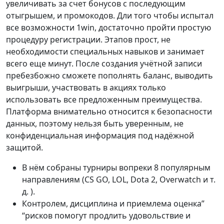
увеличивать за счет бонусов с последующим
отыгрышем, и промокодов. Дли того чтобы испытал
все возможности 1win, достаточно пройти простую
процедуру регистрации. Этапов прост, не
необходимости специальных навыков и занимает
всего еще минут. После создания учётной записи
пребезбожно сможете пополнять баланс, выводить
выигрыши, участвовать в акциях только
использовать все предложенным преимущества.
Платформа внимательно относится к безопасности
данных, поэтому нельзя быть уверенным, не
конфиденциальная информация под надёжной
защитой.
В нём собраны турниры вопреки 8 популярным
направлениям (CS GO, LOL, Dota 2, Overwatch и т.
д. ).
Контролем, дисциплина и приемлема оценка”
“рисков помогут продлить удовольствие и