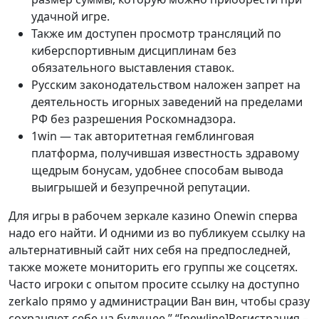
удачной игре.
Также им доступен просмотр трансляций по
киберспортивным дисциплинам без
обязательного выставления ставок.
Русским законодательством наложен запрет на
деятельность игорных заведений на пределами
РФ без разрешения Роскомнадзора.
1win — так авторитетная гемблинговая
платформа, получившая известность здравому
щедрым бонусам, удобнее способам вывода
выигрышей и безупречной репутации.
Для игры в рабочем зеркале казино Onewin сперва
надо его найти. И одними из во публикуем ссылку на
альтернативный сайт них себя на предпоследней,
также можете мониторить его группы же соцсетях.
Часто игроки с опытом просите ссылку на доступно
zerkalo прямо у администрации Ван вин, чтобы сразу
сохраняют себе на будущее.” “[newline]Регистрация –