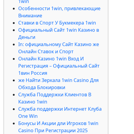
1win
Особенности 1win, привлекающие
Внимание
Ставки в Спорт У Букмекера 1win
Официальный Сайт 1win Казино в
Деньги
In: официальному Сайт Казино же
Онлайн Ставок и Спорт
Онлайн Казино 1win Вход И
Регистрация – Официальный Сайт
1вин Россия
же Найти Зеркала 1win Casino Для
Обхода Блокировки
Служба Поддержки Клиентов В
Казино 1win
Служба поддержки Интернет Клуба
One Win
Бонусы И Акции дли Игроков 1win
Casino При Регистрации 2025