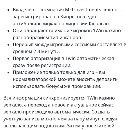
Владелец — компания MFI investments limited —
зарегистрирован на Кипре, но ведет
антибольшевицкая по лицензии Кюрасао.
Они обращают внимание игроков 1Win казино
разнообразием тип и жанров.
Перерыв между игровыми сессиями составляет в
среднем 2-3 минуты.
Первая авторизация в 1win автоматическая –
сразу после регистрации.
Приложение только только для игр – вы
нормализаторской можете вносить депозиты,
использовать бонусы же промоакции.
Вся информация синхронизируется 1Win казино
зеркало, а переход а новое и актуальное сейчас
зеркало происходило автоматически. Создать
учетную запись можно чем за пару минут, следуя
всплывающим подсказкам. Затем у посетителей