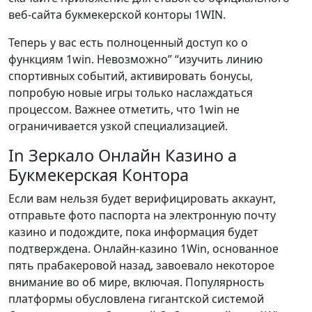
веб-сайта букмекерской конторы 1WIN.
Теперь у вас есть полноценный доступ ко о
функциям 1win. Невозможно” “изучить линию
спортивных событий, активировать бонусы,
попробую новые игры только наслаждаться
процессом. Важнее отметить, что 1win не
ограничивается узкой специализацией.
In Зеркало Онлайн Казино а
Букмекерская Контора
Если вам нельзя будет верифицировать аккаунт,
отправьте фото паспорта на электронную почту
казино и подождите, пока информация будет
подтверждена. Онлайн-казино 1Win, основанное
пять прабакеровой назад, завоевало некоторое
внимание во об мире, включая. Популярность
платформы обусловлена гигантской системой