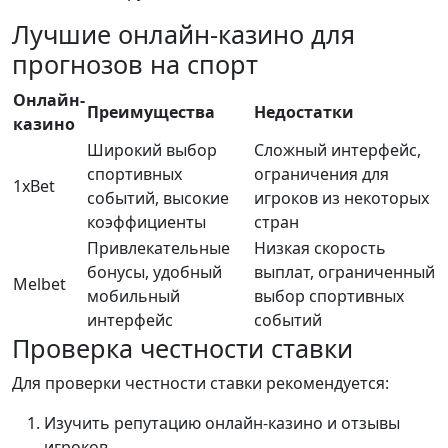
Лучшие онлайн-казино для
прогнозов на спорт
Онлайн-
Преимущества
Недостатки
казино
Широкий выбор
Сложный интерфейс,
спортивных
ограничения для
1xBet
событий, высокие
игроков из некоторых
коэффициенты
стран
Привлекательные
Низкая скорость
бонусы, удобный
выплат, ограниченный
Melbet
мобильный
выбор спортивных
интерфейс
событий
Проверка честности ставки
Для проверки честности ставки рекомендуется:
Изучить репутацию онлайн-казино и отзывы
игроков