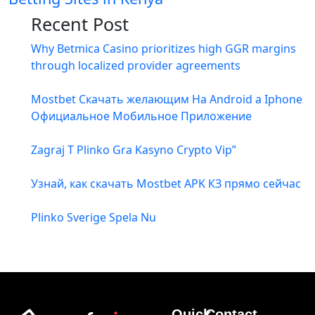
Recent Post
Why Betmica Casino prioritizes high GGR margins
through localized provider agreements
Mostbet Скачать желающим На Android а Iphone
Официальное Мобильное Приложение
Zagraj T Plinko Gra Kasyno Crypto Vip”
Узнай, как скачать Mostbet APK КЗ прямо сейчас
Plinko Sverige Spela Nu
Quick
Contact